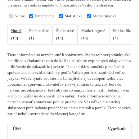
premazaniu cookies nájdete v Pomocníkovi Vášho prehliadača.
Nutné
Preferenčné
Štatistické
Marketingové
Nutné
Preferenčné
Štatistické
Marketingové
Neklasifikovan
(13)
(1)
(15)
(15)
(7)
Tieto informácie sú nevyhnutné k správnemu chodu webovej stránky ako
napríklad vkladanie tovaru do košíka, uloženie vyplnených údajov alebo
prihlásenie do zákazníckej sekcie.
Tieto cookies umožnia prispôsobiť
správanie alebo vzhľad stránky podľa Vašich potrieb, napríklad voľba
jazyka.
Vďaka týmto cookies môžu majitelia aj developeri webu viac
porozumieť správaniu užívateľov a vyvijať stránku tak, aby bola čo
najviac prozákaznícka. Teda aby ste čo najrýchlejšie našli hľadaný tovar
alebo čo najľahšie dokončili jeho nákup.
Tieto informácie umožnia
personalizovať zobrazenie ponúk priamo pre Vás vďaka historickej
skúsenosti prehliadania predchádzajúcich stránok a ponúk.
Tieto cookies
zatiaľ neboli roztriedené do vlastnej kategórie.
Účel
Vypršanie