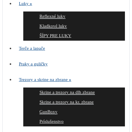
Luky
»
Reflexné luky
Kladkové luky
ŠÍPY PRE LUKY
Terče a lapače
Praky a guličky
Trezory a skrine na zbrane
»
Skrine a trezory na dlh zbrane
Skrine a trezory na kr. zbrane
GunBoxy
Príslušenstvo