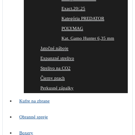
Exact.20/.25
Kategória PREDATOR
POLYMAG
Kat. Gamo Hunter 6,35 mm
Jatočné náboje
Expanzné strelivo
Strelivo na CO2
Čierny prach
Perkusné zápalky
Kufre na zbrane
Obranné spreje
Boxery