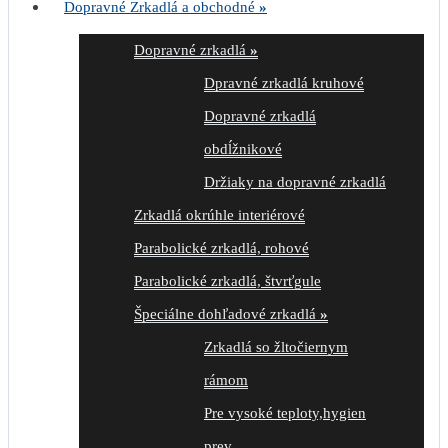
Dopravné Zrkadlá a obchodné
»
Dopravné zrkadlá
»
Dpravné zrkadlá kruhové
Dopravné zrkadlá
obdĺžnikové
Držiaky na dopravné zrkadlá
Zrkadlá okrúhle interiérové
Parabolické zrkadlá, rohové
Parabolické zrkadlá, štvrťgule
Špeciálne dohľadové zrkadlá
»
Zrkadlá so žltočiernym
rámom
Pre vysoké teploty,hygien
prev