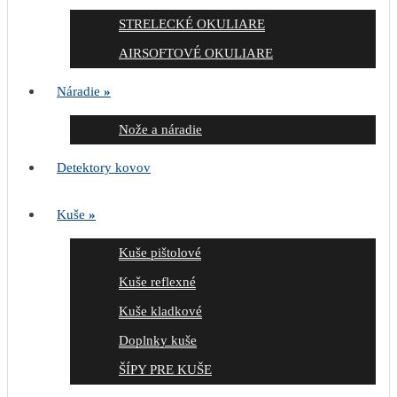
STRELECKÉ OKULIARE
AIRSOFTOVÉ OKULIARE
Náradie
»
Nože a náradie
Detektory kovov
Kuše
»
Kuše pištolové
Kuše reflexné
Kuše kladkové
Doplnky kuše
ŠÍPY PRE KUŠE