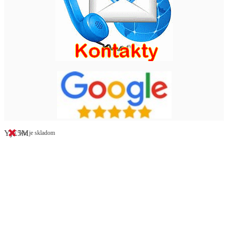
YjE5M
Nie je skladom