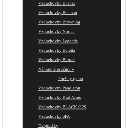
Vzduchovky Evanix
Vzduchovky Beeman
Vzduchovky Browning
Vzduchovky Norica
Vzduchovky Legends
Vzduchovky Beretta
Vzduchovky Borner
Náhradné pružiny
»
Pružiny gamo
Vzduchovky Pendleton
Vzduchovky Kral Arms
Vzduchovky BLACK OPS
Vzduchovky SPA
Dvojnožky