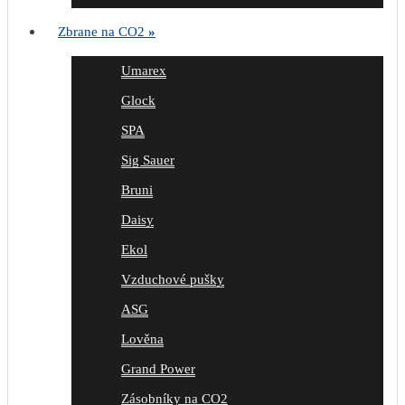
Zbrane na CO2
»
Umarex
Glock
SPA
Sig Sauer
Bruni
Daisy
Ekol
Vzduchové pušky
ASG
Lověna
Grand Power
Zásobníky na CO2