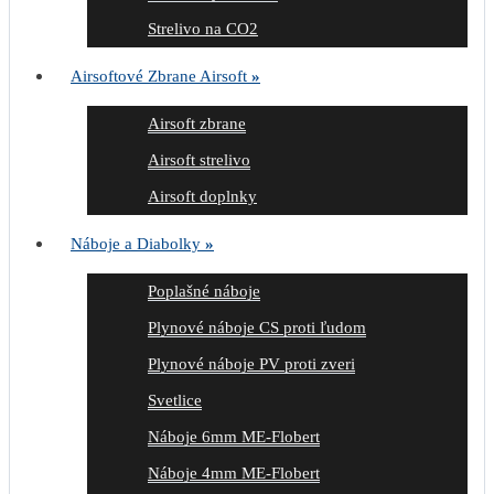
Strelivo na CO2
Airsoftové Zbrane Airsoft
»
Airsoft zbrane
Airsoft strelivo
Airsoft doplnky
Náboje a Diabolky
»
Poplašné náboje
Plynové náboje CS proti ľudom
Plynové náboje PV proti zveri
Svetlice
Náboje 6mm ME-Flobert
Náboje 4mm ME-Flobert