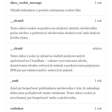
show_cookie_message
1 rok
Ukladá informácie o potrebe zobrazenia cookie lišty
__zlcmid
1 rok
Tento súbor cookie sa používa na uloženie identity návštevníka
počas návštev a preferencie návštevníka deaktivovať našu funkciu
živého chatu.
__cfruid
relácie
Tento súbor cookie je súčasťou služieb poskytovaných
spoločnosťou Cloudflare – vrátane vyrovnávania záťaže,
doručovania obsahu webových stránok a poskytovania pripojenia
DNS pre prevádzkovateľov webových stránok.
_auth
1 rok
Zaisťuje bezpečnosť prehliadania návštevníkov tým, že zabraňuje
falšovaniu požiadaviek medzi stránkami. Tento súbor cookie je
nevyhnutný pre bezpečnosť webu a návštevníka.
csrftoken
1 rok