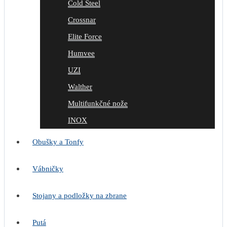
Cold Steel
Crossnar
Elite Force
Humvee
UZI
Walther
Multifunkčné nože
INOX
Obušky a Tonfy
Vábničky
Stojany a podložky na zbrane
Putá