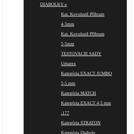
DIABOLKY
»
Kat. Kovohutě Příbram
4,5mm
Kat. Kovohutě Příbram
5,5mm
TESTOVACIE SADY
Umarex
Kategória EXACT JUMBO
5,5 mm
Kategória MATCH
Kategória EXACT 4,5 mm
.177
Kategória STRATON
Kategória Diabolo