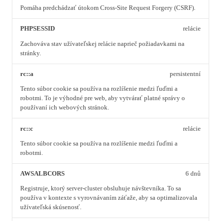
Pomáha predchádzať útokom Cross-Site Request Forgery (CSRF).
PHPSESSID
relácie
Zachováva stav užívateľskej relácie naprieč požiadavkami na
stránky.
rc::a
persistentní
Tento súbor cookie sa používa na rozlíšenie medzi ľuďmi a
robotmi. To je výhodné pre web, aby vytvárať platné správy o
používaní ich webových stránok.
rc::c
relácie
Tento súbor cookie sa používa na rozlíšenie medzi ľuďmi a
robotmi.
AWSALBCORS
6 dnů
Registruje, ktorý server-cluster obsluhuje návštevníka. To sa
používa v kontexte s vyrovnávaním záťaže, aby sa optimalizovala
užívateľská skúsenosť.