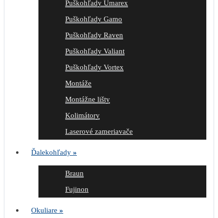
Puškohľady Umarex
Puškohľady Gamo
Puškohľady Raven
Puškohľady Valiant
Puškohľady Vortex
Montáže
Montážne lišty
Kolimátory
Laserové zameriavače
Ďalekohľady
»
Braun
Fujinon
Okuliare
»