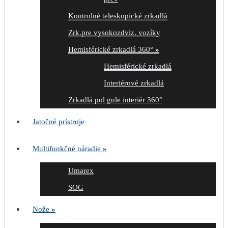
Kontrolné teleskopické zrkadlá
Zrk.pre vysokozdviz. vozíky
Hemisférické zrkadlá 360°
»
Hemisférické zrkadlá
Interiérové zrkadlá
Zrkadlá pol gule interiér 360°
Jatočné prístroje
Multifunkčné náradie
»
Umarex
SOG
Nože
»