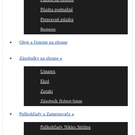
Púzdra podpažné
Prepravné púzdra
Remene
Oleje a čistenie na zbrane
Zásobníky na zbrane
»
Umarex
Ekol
Zoraki
Zásobník flobert 6mm
Puškohľady a Zameriavače
»
Puškohľady Nikko Stirling