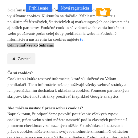
Prihlásenie
Nová registrácia
S cieľom uľahčiť používateľom používať naše webové stránky
využívame cookies. Kliknutím na tlačidlo "Súhlasím" súhlasíte s
0 ks
použitím preferenčných, štatistických aj marketingových cookies pre nás
aj našich partnerov. Funkčné cookies sú v rámci zachovania funkčnosti
webu používané počas celej doby prehliadania webom. Podrobné
informácie a nastavenia ku cookies nájdete
tu
.
Odmietnuť všetko
Súhlasím
Zavrieť
Čo sú cookies?
Cookies sú krátke textové informácie, ktoré sú uložené vo Vašom
prehliadači. Tieto informácie bežne používajú všetky webové stránky a
ich prechádzaním dochádza k ukladaniu cookies. Pomocou partnerských
skriptov, ktoré môžu stránky používať (napríklad Google analytics
Ako môžem nastaviť prácu webu s cookies?
Napriek tomu, že odporúčame povoliť používanie všetkých typov
cookies, prácu webu s nimi môžete nastaviť podľa vlastných preferencií
pomocou checkboxov zobrazených nižšie. Po odsúhlasení nastavenia
práce s cookies môžete zmeniť svoje rozhodnutie zmazaním či editáciou
cookies priamo v nastavení Vášho prehliadača. Podrobnejšie informácie k