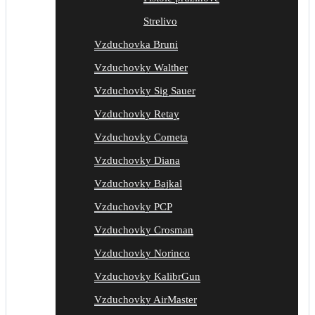
Strelivo
Vzduchovka Bruni
Vzduchovky Walther
Vzduchovky Sig Sauer
Vzduchovky Retay
Vzduchovky Cometa
Vzduchovky Diana
Vzduchovky Bajkal
Vzduchovky PCP
Vzduchovky Crosman
Vzduchovky Norinco
Vzduchovky KalibrGun
Vzduchovky AirMaster