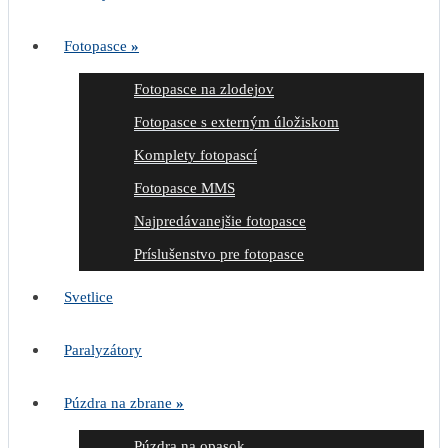
Fotopasce
»
Fotopasce na zlodejov
Fotopasce s externým úložiskom
Komplety fotopascí
Fotopasce MMS
Najpredávanejšie fotopasce
Príslušenstvo pre fotopasce
Svetlice
Paralyzátory
Púzdra na zbrane
»
Púzdra na opasok